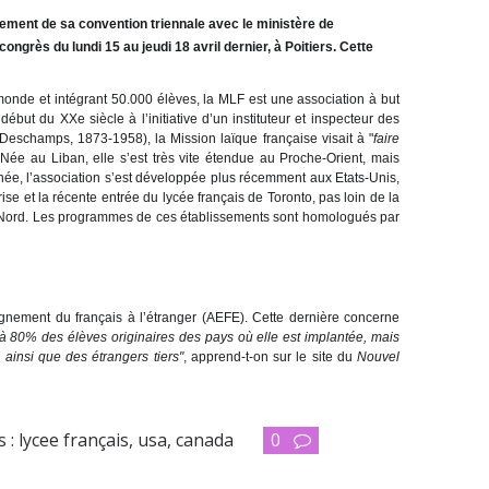
ement de sa convention triennale avec le ministère de
 congrès du lundi 15 au jeudi 18 avril dernier, à Poitiers. Cette
nde et intégrant 50.000 élèves, la MLF est une association à but
ébut du XXe siècle à l’initiative d’un instituteur et inspecteur des
Deschamps, 1873-1958), la Mission laïque française visait à "
faire
.
Née au Liban, elle s’est très vite étendue au Proche-Orient, mais
ée, l’association s’est développée plus récemment aux Etats-Unis,
ise et la récente entrée du lycée français de Toronto, pas loin de la
u Nord. Les programmes de ces établissements sont homologués par
gnement du français à l’étranger (AEFE). Cette dernière concerne
 à 80% des élèves originaires des pays où elle est implantée, mais
 ainsi que des étrangers tiers"
, apprend-t-on sur le site du
Nouvel
s :
lycee français
,
usa
,
canada
0