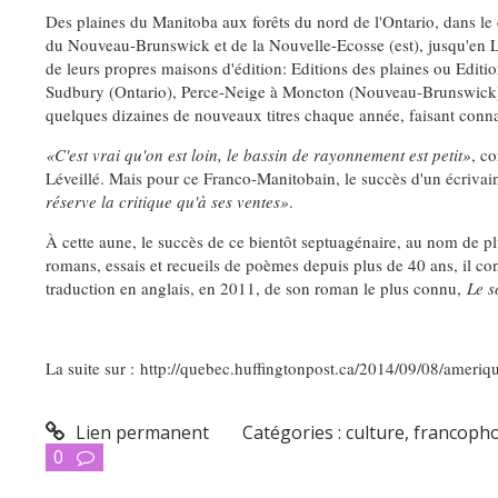
Des plaines du Manitoba aux forêts du nord de l'Ontario, dans le
du Nouveau-Brunswick et de la Nouvelle-Ecosse (est), jusqu'en Lo
de leurs propres maisons d'édition: Editions des plaines ou Editi
Sudbury (Ontario), Perce-Neige à Moncton (Nouveau-Brunswick) 
quelques dizaines de nouveaux titres chaque année, faisant connaî
«C'est vrai qu'on est loin, le bassin de rayonnement est petit»
, c
Léveillé. Mais pour ce Franco-Manitobain, le succès d'un écrivai
réserve la critique qu'à ses ventes»
.
À cette aune, le succès de ce bientôt septuagénaire, au nom de p
romans, essais et recueils de poèmes depuis plus de 40 ans, il con
traduction en anglais, en 2011, de son roman le plus connu,
Le s
La suite sur : http://quebec.huffingtonpost.ca/2014/09/08/amer
Lien permanent
Catégories :
culture
,
francoph
0