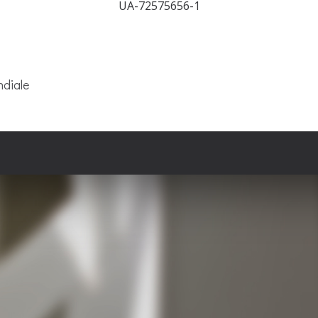
UA-72575656-1
ndiale