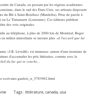
 centre du Canada, en passant par les régions acadiennes
uisiane, dans le sud des Etats-Unis, ses artisans disposent
ons du Blé à Saint-Boniface (Manitoba), Prise de parole à
ou Le Tintamarre (Louisiane). Ces éditeurs publient
tre des voix originales.
onfie au téléphone, à plus de 2000 km de Montréal, Roger
n en milieu minoritaire se mesure plus
«à l'accueil que lui
lume «J.R. Léveillé» est immense: auteur d'une trentaine de
tinue d'accumuler les prix littéraires, comme avec la
oleil du lac qui se couche...
ique-ecrivains-gaulois_n_5783902.html
onie
Tags :
littérature
,
canada
,
usa