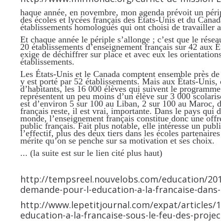
haque année, en novembre, mon agenda prévoit un péripl
des écoles et lycées français des États-Unis et du Canad
établissements homologués qui ont choisi de travailler a
Et chaque année le périple s’allonge ; c’est que le réseau
20 établissements d’enseignement français sur 42 aux É
exige de déchiffrer sur place et avec eux les orientation
établissements.
Les États-Unis et le Canada comptent ensemble près de 
y est porté par 52 établissements. Mais aux États-Unis,
d’habitants, les 16 000 élèves qui suivent le programme 
représentent un peu moins d’un élève sur 3 000 scolaris
est d’environ 5 sur 100 au Liban, 2 sur 100 au Maroc, d
français reste, il est vrai, importante. Dans le pays qui
monde, l’enseignement français constitue donc une offre
public français. Fait plus notable, elle intéresse un publ
l’effectif, plus des deux tiers dans les écoles partenaire
mérite qu’on se penche sur sa motivation et ses choix.
... (la suite est sur le lien cité plus haut)
http://tempsreel.nouvelobs.com/education/201
demande-pour-l-education-a-la-francaise-dans
http://www.lepetitjournal.com/expat/articles/1
education-a-la-francaise-sous-le-feu-des-proje