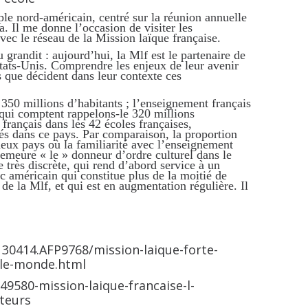
e nord-américain, centré sur la réunion annuelle
a. Il me donne l’occasion de visiter les
vec le réseau de la Mission laïque française.
 grandit : aujourd’hui, la Mlf est le partenaire de
tats-Unis. Comprendre les enjeux de leur avenir
s que décident dans leur contexte ces
350 millions d’habitants ; l’enseignement français
 qui comptent rappelons-le 320 millions
français dans les 42 écoles françaises,
és dans ce pays. Par comparaison, la proportion
eux pays où la familiarité avec l’enseignement
 demeure « le » donneur d’ordre culturel dans le
 très discrète, qui rend d’abord service à un
ic américain qui constitue plus de la moitié de
s de la Mlf, et qui est en augmentation régulière. Il
30414.AFP9768/mission-laique-forte-
-le-monde.html
49580-mission-laique-francaise-l-
cteurs