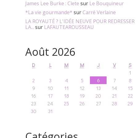
James Lee Burke : Clete
sur
Le Bouquineur
*La vie gourmande*
sur
Carré Verlaine
LA ROYAUTÉ ? L'IDÉE NEUVE POUR REDRESSER
LA...
sur
LAFAUTEAROUSSEAU
Août 2026
D
L
M
M
J
V
S
1
2
3
4
5
6
7
8
9
10
11
12
13
14
15
16
17
18
19
20
21
22
23
24
25
26
27
28
29
30
31
Catégories