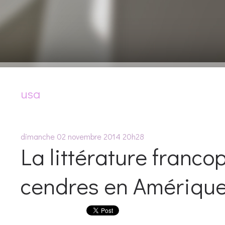
usa
dimanche 02
novembre 2014
20h28
La littérature franco
cendres en Amériqu